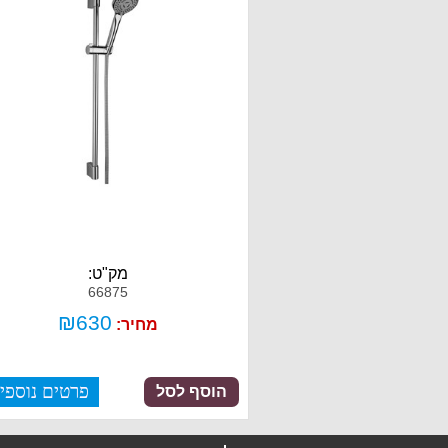
מק"ט:
66875
₪
630
מחיר:
פרטים נוספי
הוסף לסל