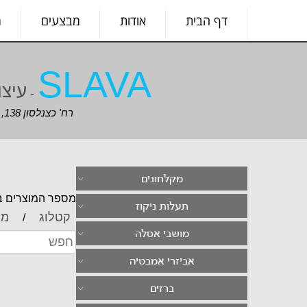
דף הבית
אודות
מבצעים
מ
SLAVA
עיצו
-
רח' כצנלסון 138, גבעתיים
מקלחונים
מספר המוצרים בס
תעלות ניקוז
קטלוג
מו
/
מושבי אסלה
אביזרי אמבטיה
ברזים