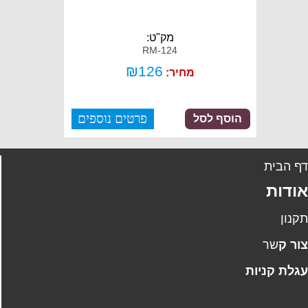
מק"ט:
RM-124
₪
126
מחיר:
פרטים נוספים
הוסף לסל
ף הבית
ודות
קנון
ו
ר
ק
שר
גלת קניות