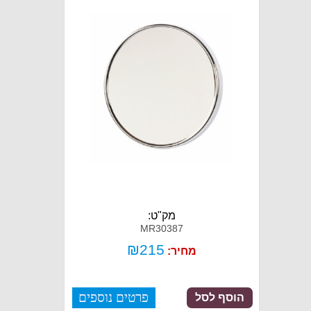
מק"ט:
MR30387
₪
215
מחיר:
פרטים נוספים
הוסף לסל