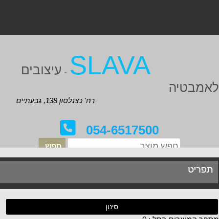
SLAVA
עיצובים
-
אמבטיה
רח' כצנלסון 138, גבעתיים
054-6517500
תפריט
סינון