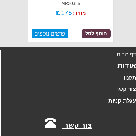
MR30385
₪
175
מחיר:
פרטים נוספים
הוסף לסל
ף הבית
ודות
קנון
ו
ר
ק
שר
גלת קניות
צור קשר