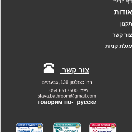
ף הבית
ודות
קנון
ו
ר
ק
שר
גלת קניות
צור קשר
רח' כצנלסון 138, גבעתיים
נייד: 054-6517500
slava.bathroom@gmail.com
говорим по-
русски