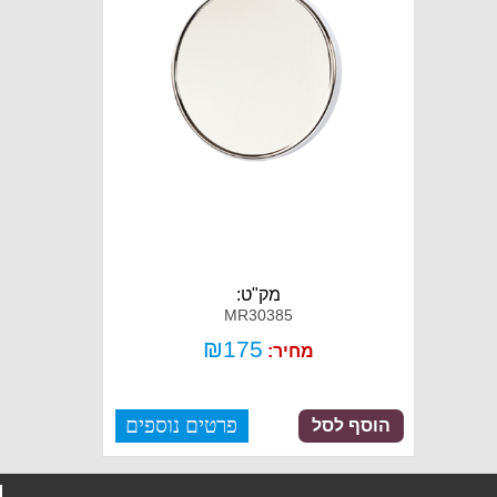
מק"ט:
MR30385
₪
175
מחיר:
פרטים נוספים
הוסף לסל