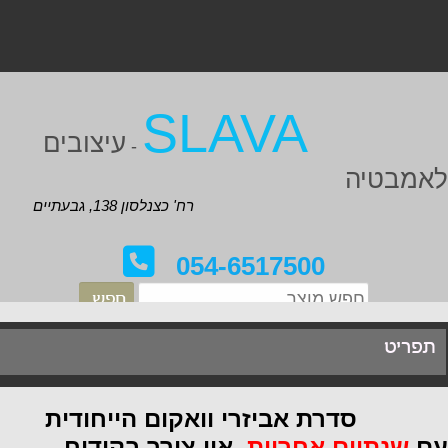
SLAVA
עיצובים
-
אמבטיה
רח' כצנלסון 138, גבעתיים
054-6517500
תפריט
דרת אביזרי וואקום הייחודית
ם
שנתיים אחריות
. אין צורך בקידוח