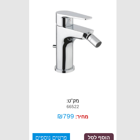
מק"ט:
66522
₪
799
מחיר:
פרטים נוספים
הוסף לסל