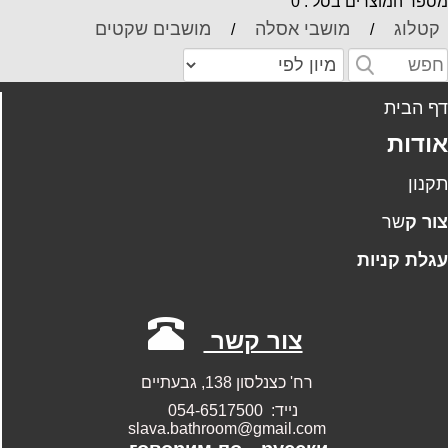
ספר המוצרים בסל : 0
קטלוג
מושבי אסלה
מושבים שקטים
/
/
ף הבית
ודות
קנון
ו
ר
ק
שר
גלת קניות
צור קשר
רח' כצנלסון 138, גבעתיים
נייד: 054-6517500
slava.bathroom@gmail.com