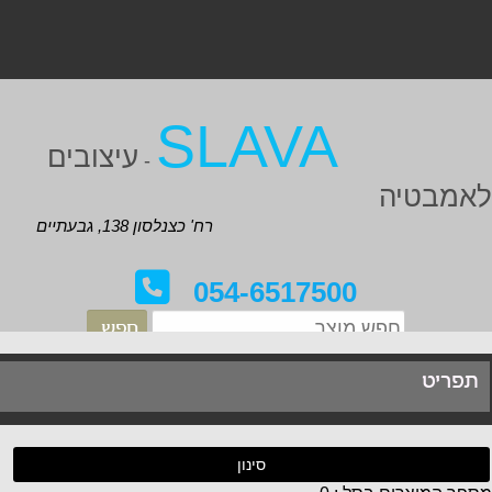
SLAVA
עיצובים
-
אמבטיה
רח' כצנלסון 138, גבעתיים
054-6517500
תפריט
סינון