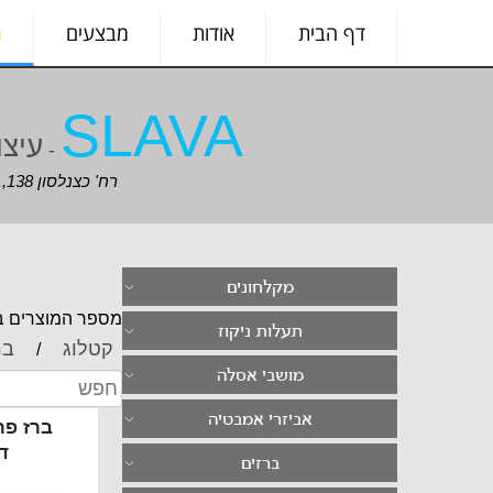
דף הבית
אודות
מבצעים
מ
SLAVA
עיצו
-
רח' כצנלסון 138, גבעתיים
מקלחונים
מספר המוצרים בס
תעלות ניקוז
קטלוג
בר
/
מושבי אסלה
אביזרי אמבטיה
ברז פר
דגם 
ברזים