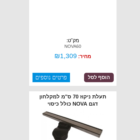
מק"ט:
NOVA60
₪
1,309
מחיר:
פרטים נוספים
הוסף לסל
תעלת ניקוז 70 ס"מ למקלחון
דגם NOVA כולל כיסוי