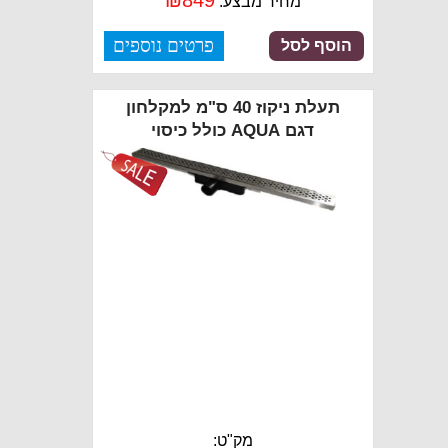
₪
849
מחיר מבצע:
פרטים נוספים
הוסף לסל
תעלת ניקוז 40 ס"מ למקלחון
דגם AQUA כולל כיסוי
מק"ט: