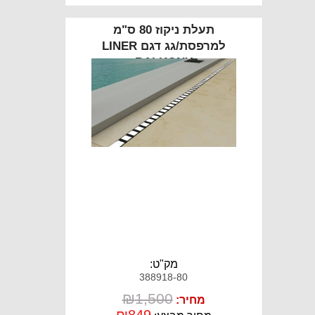
תעלת ניקוז 80 ס"מ
למרפסת/גג דגם LINER
BALKONY
מק"ט:
388918-80
₪
1,500
מחיר: