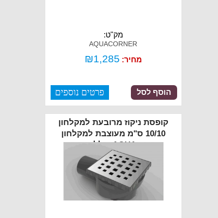
מק"ט:
AQUACORNER
₪
1,285
מחיר:
פרטים נוספים
הוסף לסל
קופסת ניקוז מרובעת למקלחון
10/10 ס"מ מעוצבת למקלחון
דגם AQUA כולל כיסוי