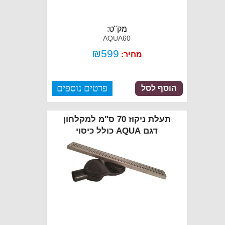
מק"ט:
AQUA60
₪
599
מחיר:
פרטים נוספים
הוסף לסל
תעלת ניקוז 70 ס"מ למקלחון
דגם AQUA כולל כיסוי