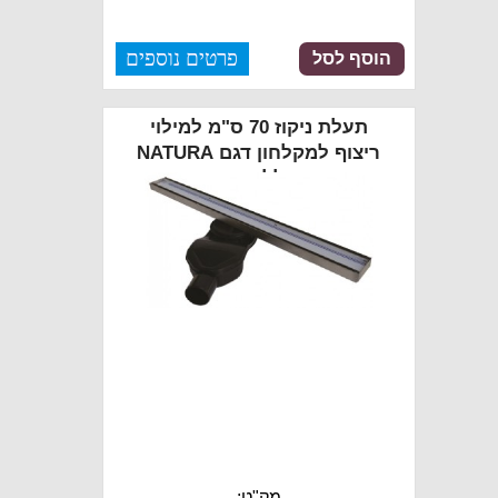
פרטים נוספים
הוסף לסל
תעלת ניקוז 70 ס"מ למילוי
ריצוף למקלחון דגם NATURA
כולל כיסוי
מק"ט: