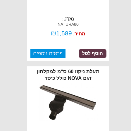
מק"ט:
NATURA80
₪
1,589
מחיר:
פרטים נוספים
הוסף לסל
תעלת ניקוז 60 ס"מ למקלחון
דגם NOVA כולל כיסוי