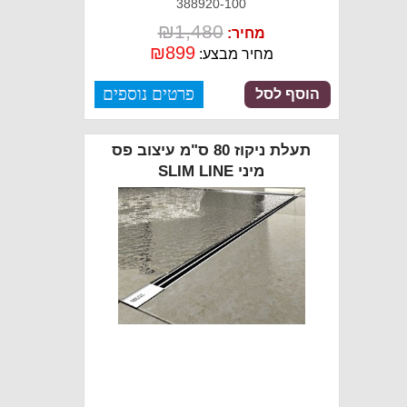
388920-100
₪
1,480
מחיר:
₪
899
מחיר מבצע:
פרטים נוספים
הוסף לסל
תעלת ניקוז 80 ס"מ עיצוב פס
מיני SLIM LINE