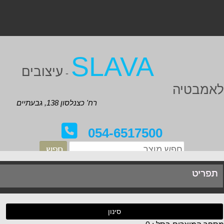
SLAVA
עיצובים
-
אמבטיה
רח' כצנלסון 138, גבעתיים
054-6517500
תפריט
סינון