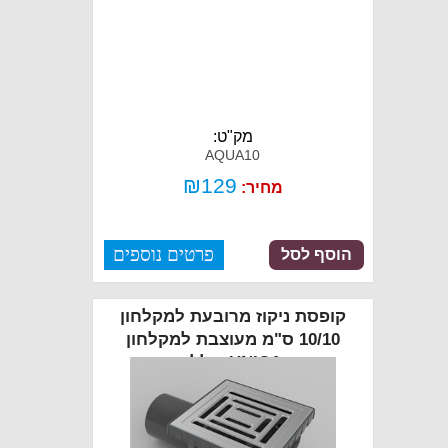
מק"ט:
AQUA10
₪
129
מחיר:
פרטים נוספים
הוסף לסל
קופסת ניקוז מרובעת למקלחון
10/10 ס"מ מעוצבת למקלחון
דגם UNICA כולל כיסוי