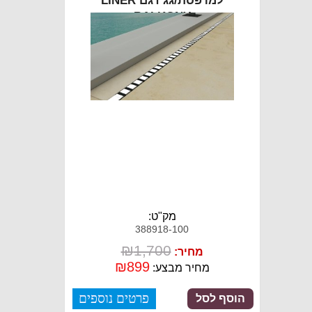
למרפסת/גג דגם LINER
BALKONY
מק"ט:
388918-100
₪
1,700
מחיר:
₪
899
מחיר מבצע:
פרטים נוספים
הוסף לסל