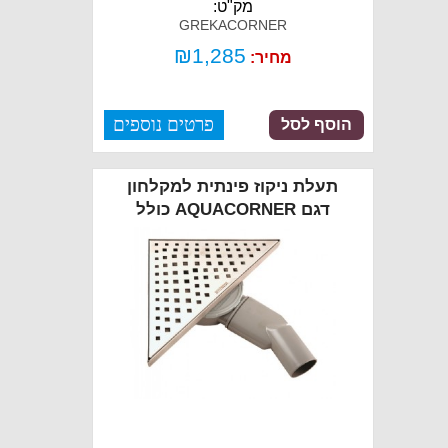
מק"ט:
GREKACORNER
₪
1,285
מחיר:
פרטים נוספים
הוסף לסל
תעלת ניקוז פינתית למקלחון
דגם AQUACORNER כולל
כיסוי