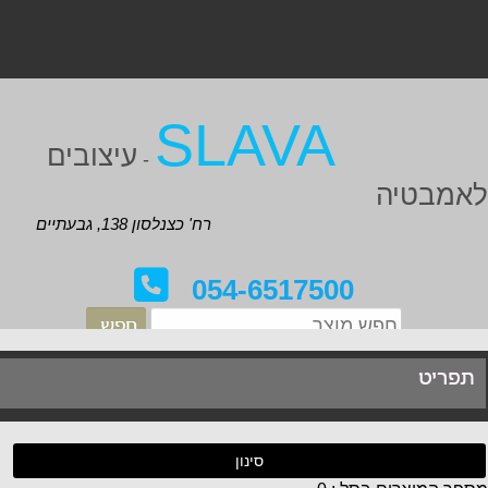
SLAVA
עיצובים
-
אמבטיה
רח' כצנלסון 138, גבעתיים
054-6517500
תפריט
סינון