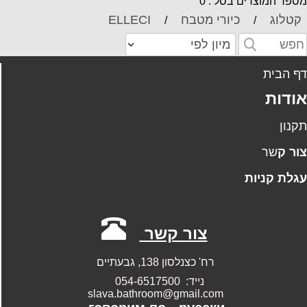
ספר המוצרים בסל : 0
קטלוג
כיורי מטבח
ELLECI
/
/
ף הבית
ודות
קנון
ו
ר
ק
שר
גלת קניות
צור קשר
רח' כצנלסון 138, גבעתיים
נייד: 054-6517500
slava.bathroom@gmail.com